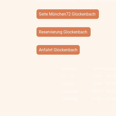
pulsierenden Holzplatz, findet ihr unser M
Seite München72 Glockenbach
Reservierung Glockenbach
Anfahrt Glockenbach
Montag
Geschlosse
Di
–
Do
17:00
–
01:0
Freitag
17:00
–
02:0
Samstag
10:00
–
02:0
Sonntag
10:00
–
22:0