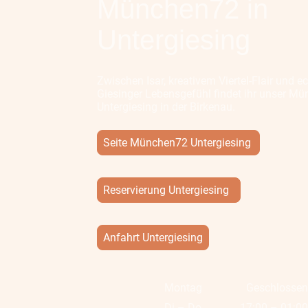
München72 in
Untergiesing
Zwischen Isar, kreativem Viertel-Flair und 
Giesinger Lebensgefühl findet ihr unser M
Untergiesing in der Birkenau.
Seite München72 Untergiesing
Reservierung Untergiesing
Anfahrt Untergiesing
Montag
Geschlosse
Di
–
Do
17:00
–
01:0