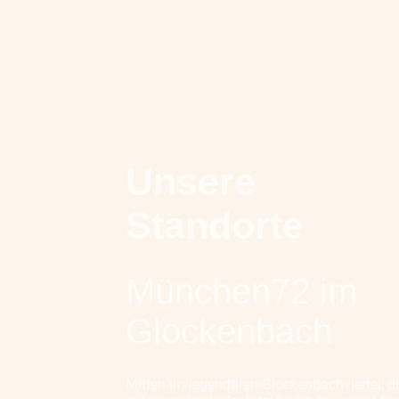
Unsere
Standorte
München72 im
Glockenbach
Mitten im legendären Glockenbachviertel, d